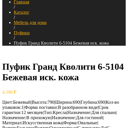
Главная
/
Каталог
/
Мебель для дома
/
Пуфики
/
Пуфик Гранд Кволити 6-5104 Бежевая иск. кожа
Пуфик Гранд Кволити 6-5104
Бежевая иск. кожа
4.590
₽
Цвет:Бежевый|Высота:790|Ширина:690|Глубина:690|Кол-во
упаковок:1|Форма поставки:В разобранном виде|Срок
гарантии:12 месяцев|Тип:Кресла|Назначение:Для спальни|
Назначение:В прихожую|Назначение:Для гостиной|
Материал:Искусственная кожа|Форма:Овальные|
Размер:Большие|Размер:Одноместные|С ящиками:Да|С