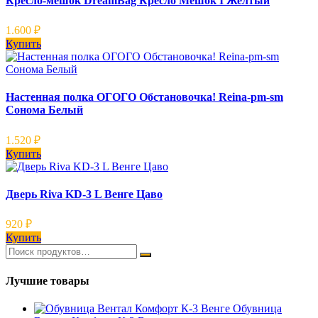
Кресло-мешок DreamBag Кресло Мешок I Желтый
1.600
₽
Купить
Настенная полка ОГОГО Обстановочка! Reina-pm-sm
Сонома Белый
1.520
₽
Купить
Дверь Riva KD-3 L Венге Цаво
920
₽
Купить
Лучшие товары
Обувница