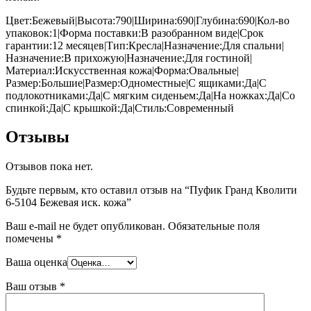
Цвет:Бежевый|Высота:790|Ширина:690|Глубина:690|Кол-во
упаковок:1|Форма поставки:В разобранном виде|Срок
гарантии:12 месяцев|Тип:Кресла|Назначение:Для спальни|
Назначение:В прихожую|Назначение:Для гостиной|
Материал:Искусственная кожа|Форма:Овальные|
Размер:Большие|Размер:Одноместные|С ящиками:Да|С
подлокотниками:Да|С мягким сиденьем:Да|На ножках:Да|Со
спинкой:Да|С крышкой:Да|Стиль:Современный
Отзывы
Отзывов пока нет.
Будьте первым, кто оставил отзыв на “Пуфик Гранд Кволити
6-5104 Бежевая иск. кожа”
Ваш e-mail не будет опубликован.
Обязательные поля
помечены
*
Ваша оценка
Ваш отзыв
*