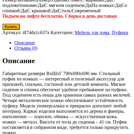
подлокотниками:Да|С мягким сиденьем:Да|На ножках:Да|Со
спинкой:Да|С крышкой:Да|Стиль:Современный
Подъем на лифте бесплатно. Сборка в день доставки
Купить
Артикул:
4f74da1c637a
Категории:
Мебель для дома
,
Пуфики
Описание
Отзывы (0)
Описание
Габаритные размеры ВхШхГ 790x690x690 мм. Стильный
пуфик на ножках — интересный и полезный аксессуар для
прихожей, спальни, гостиной или детской комнаты. Мягкое
сидение и спинка обеспечат удобное пребывание на пуфике.
Под сидением есть ниша для хранения самых разных мелочей.
Четыре металлические ножки обеспечивают устойчивость
пуфику. Модель универсальна и прекрасно дополнит любой
интерьер. Каркас изделия выполняется из дерева и фанеры,
наполнение — поролон, обивка — искусственная кожа,
ножки — металл. Высота от пола до сиденья – 41 см. Пуфик
поставляется в собранном виде, требуется только прикрутить
ножки.