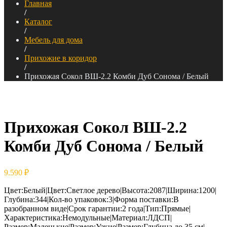
Главная
/
Каталог
/
Мебель для дома
/
Прихожие в коридор
/
Прихожая Сокол ВШ-2.2 Комби Дуб Сонома / Белый
Прихожая Сокол ВШ-2.2
Комби Дуб Сонома / Белый
9.590
₽
Цвет:Белый|Цвет:Светлое дерево|Высота:2087|Ширина:1200|
Глубина:344|Кол-во упаковок:3|Форма поставки:В
разобранном виде|Срок гарантии:2 года|Тип:Прямые|
Характеристика:Немодульные|Материал:ЛДСП|
Размер:Маленькие|Размер:Узкие|Размер:Глубина до 35 см|