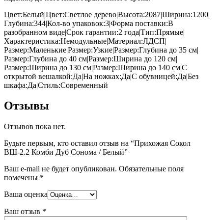
Цвет:Белый|Цвет:Светлое дерево|Высота:2087|Ширина:1200|
Глубина:344|Кол-во упаковок:3|Форма поставки:В
разобранном виде|Срок гарантии:2 года|Тип:Прямые|
Характеристика:Немодульные|Материал:ЛДСП|
Размер:Маленькие|Размер:Узкие|Размер:Глубина до 35 см|
Размер:Глубина до 40 см|Размер:Ширина до 120 см|
Размер:Ширина до 130 см|Размер:Ширина до 140 см|С
открытой вешалкой:Да|На ножках:Да|С обувницей:Да|Без
шкафа:Да|Стиль:Современный
Отзывы
Отзывов пока нет.
Будьте первым, кто оставил отзыв на “Прихожая Сокол
ВШ-2.2 Комби Дуб Сонома / Белый”
Ваш e-mail не будет опубликован.
Обязательные поля
помечены
*
Ваша оценка
Ваш отзыв
*