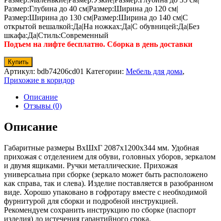
Размер:Глубина до 40 см|Размер:Ширина до 120 см|
Размер:Ширина до 130 см|Размер:Ширина до 140 см|С
открытой вешалкой:Да|На ножках:Да|С обувницей:Да|Без
шкафа:Да|Стиль:Современный
Подъем на лифте бесплатно. Сборка в день доставки
Купить
Артикул:
bdb74206cd01
Категории:
Мебель для дома
,
Прихожие в коридор
Описание
Отзывы (0)
Описание
Габаритные размеры ВхШхГ 2087x1200x344 мм. Удобная
прихожая с отделением для обуви, головных уборов, зеркалом
и двумя ящиками. Ручки металлические. Прихожая
универсальна при сборке (зеркало может быть расположено
как справа, так и слева). Изделие поставляется в разобранном
виде. Хорошо упаковано в гофротару вместе с необходимой
фурнитурой для сборки и подробной инструкцией.
Рекомендуем сохранить инструкцию по сборке (паспорт
изделия) до истечения гарантийного срока.