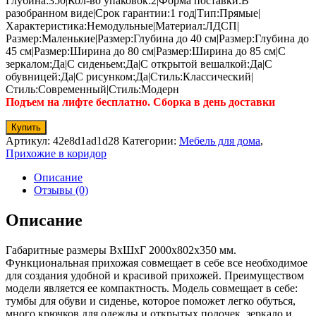
Глубина:350|Кол-во упаковок:2|Форма поставки:В
разобранном виде|Срок гарантии:1 год|Тип:Прямые|
Характеристика:Немодульные|Материал:ЛДСП|
Размер:Маленькие|Размер:Глубина до 40 см|Размер:Глубина до
45 см|Размер:Ширина до 80 см|Размер:Ширина до 85 см|С
зеркалом:Да|С сиденьем:Да|С открытой вешалкой:Да|С
обувницей:Да|С рисунком:Да|Стиль:Классический|
Стиль:Современный|Стиль:Модерн
Подъем на лифте бесплатно. Сборка в день доставки
Купить
Артикул:
42e8d1ad1d28
Категории:
Мебель для дома
,
Прихожие в коридор
Описание
Отзывы (0)
Описание
Габаритные размеры ВхШхГ 2000x802x350 мм.
Функциональная прихожая совмещает в себе все необходимое
для создания удобной и красивой прихожей. Преимуществом
модели является ее компактность. Модель совмещает в себе:
тумбы для обуви и сиденье, которое поможет легко обуться,
много крючков для одежды и открытых полочек, зеркало и