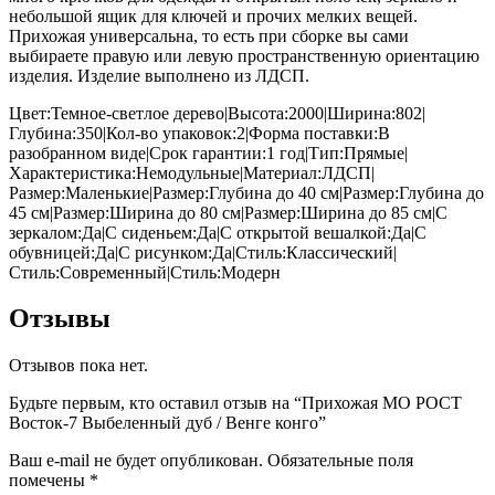
небольшой ящик для ключей и прочих мелких вещей.
Прихожая универсальна, то есть при сборке вы сами
выбираете правую или левую пространственную ориентацию
изделия. Изделие выполнено из ЛДСП.
Цвет:Темное-cветлое дерево|Высота:2000|Ширина:802|
Глубина:350|Кол-во упаковок:2|Форма поставки:В
разобранном виде|Срок гарантии:1 год|Тип:Прямые|
Характеристика:Немодульные|Материал:ЛДСП|
Размер:Маленькие|Размер:Глубина до 40 см|Размер:Глубина до
45 см|Размер:Ширина до 80 см|Размер:Ширина до 85 см|С
зеркалом:Да|С сиденьем:Да|С открытой вешалкой:Да|С
обувницей:Да|С рисунком:Да|Стиль:Классический|
Стиль:Современный|Стиль:Модерн
Отзывы
Отзывов пока нет.
Будьте первым, кто оставил отзыв на “Прихожая МО РОСТ
Восток-7 Выбеленный дуб / Венге конго”
Ваш e-mail не будет опубликован.
Обязательные поля
помечены
*