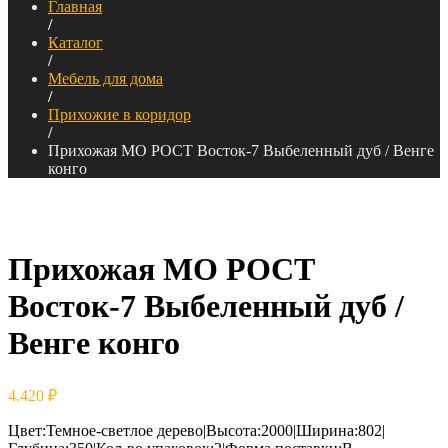
Главная
/
Каталог
/
Мебель для дома
/
Прихожие в коридор
/
Прихожая МО РОСТ Восток-7 Выбеленный дуб / Венге
конго
Прихожая МО РОСТ
Восток-7 Выбеленный дуб /
Венге конго
4.420
₽
Цвет:Темное-cветлое дерево|Высота:2000|Ширина:802|