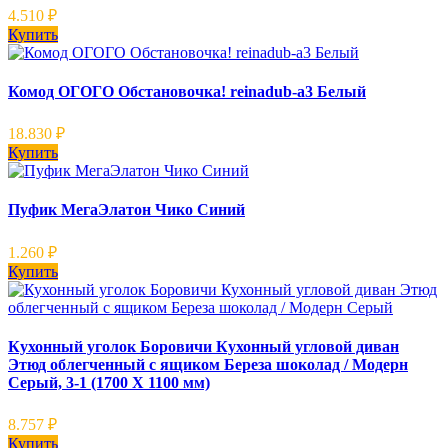
4.510
₽
Купить
Комод ОГОГО Обстановочка! reinadub-a3 Белый
18.830
₽
Купить
Пуфик МегаЭлатон Чико Синий
1.260
₽
Купить
Кухонный уголок Боровичи Кухонный угловой диван
Этюд облегченный с ящиком Береза шоколад / Модерн
Серый, 3-1 (1700 Х 1100 мм)
8.757
₽
Купить