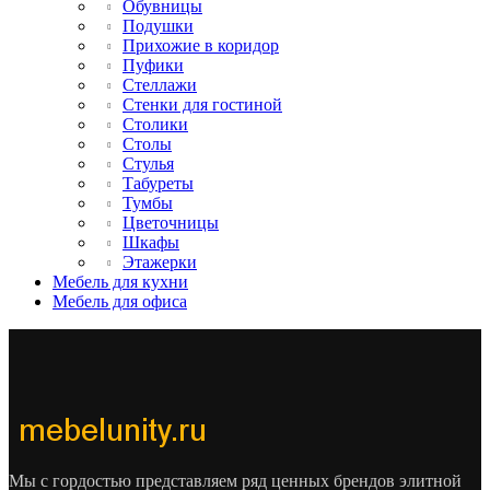
Обувницы
Подушки
Прихожие в коридор
Пуфики
Стеллажи
Стенки для гостиной
Столики
Столы
Стулья
Табуреты
Тумбы
Цветочницы
Шкафы
Этажерки
Мебель для кухни
Мебель для офиса
Мы с гордостью представляем ряд ценных брендов элитной