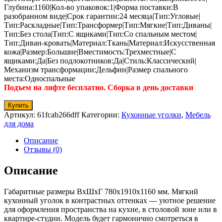
Глубина:1160|Кол-во упаковок:1|Форма поставки:В
разобранном виде|Срок гарантии:24 месяца|Тип:Угловые|
Тип:Раскладные|Тип:Трансформер|Тип:Мягкие|Тип:Диваны|
Тип:Без стола|Тип:С ящиками|Тип:Со спальным местом|
Тип:Диван-кровать|Материал:Ткань|Материал:Искусственная
кожа|Размер:Большие|Вместимость:Трехместные|С
ящиками:Да|Без подлокотников:Да|Стиль:Классический|
Механизм трансформации:Дельфин|Размер спального
места:Односпальные
Подъем на лифте бесплатно. Сборка в день доставки
Купить
Артикул:
61fcab266dff
Категории:
Кухонные уголки
,
Мебель
для дома
Описание
Отзывы (0)
Описание
Габаритные размеры ВхШхГ 780x1910x1160 мм. Мягкий
кухонный уголок в контрастных оттенках — уютное решение
для оформления пространства на кухне, в столовой зоне или в
квартире-студии. Модель будет гармонично смотреться в