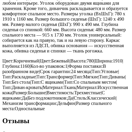
любом интерьере. Уголок оборудован двумя ящиками для
хранения. Кроме того, диванчик раскладывается и образуется
комфортное спальное место. Размеры уголка (ВхШхГ): 780 х
1910 х 1160 мм. Размер большого сиденья (ШхГ): 1240 х 490
мм. Размер малого сиденья (ШхГ): 990 х 490 мм. Глубина
сиденья со спинкой: 660 мм. Высота сиденья: 480 мм. Размер
спального места — 915 х 1730 мм. Уголок универсальный:
собирается как на правую, так и на левую сторону. Каркас
выполняется из ЛДСП, обивка основания — искусственная
кожа, обивка сиденья и спинки — ткань рогожка.
Цвет:Коричневый|Цвет:Бежевый|Высота:780|Ширина:1910|
Глубина:1160|Кол-во упаковок:1|Форма поставки:В
разобранном виде|Срок гарантии:24 месяца|Тип:Угловые|
Тип:Раскладные|Тип:Трансформер|Тип:Мягкие|Тип:Диваны|
Тип:Без стола|Тип:С ящиками|Тип:Со спальным местом|
Тип:Диван-кровать|Материал:Ткань|Материал:Искусственная
кожа|Размер:Большие|Вместимость:Трехместные|С
ящиками:Да|Без подлокотников:Да|Стиль:Классический|
Механизм трансформации:Дельфин|Размер спального
места:Односпальные
Отзывы