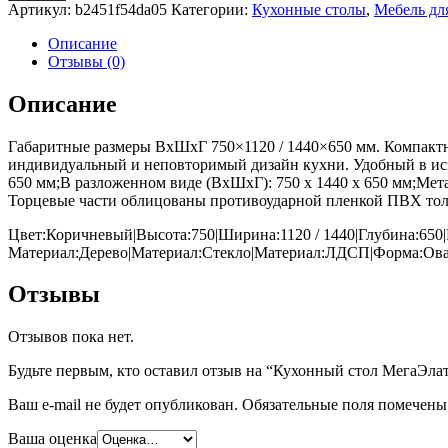
Артикул:
b2451f54da05
Категории:
Кухонные столы
,
Мебель дл
Описание
Отзывы (0)
Описание
Габаритные размеры ВхШхГ 750×1120 / 1440×650 мм. Компактны
индивидуальный и неповторимый дизайн кухни. Удобный в испо
650 мм;В разложенном виде (ВхШхГ): 750 х 1440 х 650 мм;Ме
Торцевые части облицованы противоударной пленкой ПВХ тол
Цвет:Коричневый|Высота:750|Ширина:1120 / 1440|Глубина:650|
Материал:Дерево|Материал:Стекло|Материал:ЛДСП|Форма:Ова
Отзывы
Отзывов пока нет.
Будьте первым, кто оставил отзыв на “Кухонный стол МегаЭла
Ваш e-mail не будет опубликован.
Обязательные поля помечен
Ваша оценка