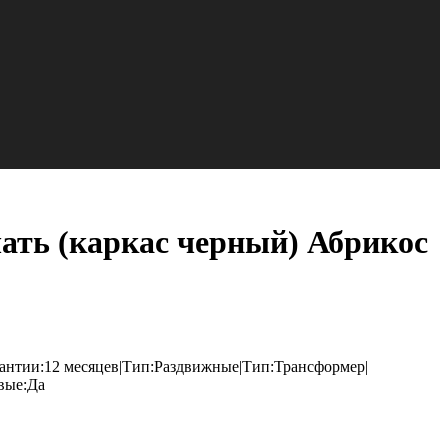
ать (каркас черный) Абрикос
рантии:12 месяцев|Тип:Раздвижные|Тип:Трансформер|
вые:Да