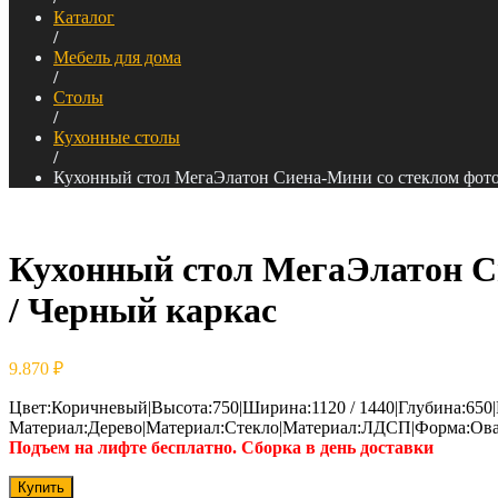
Каталог
/
Мебель для дома
/
Столы
/
Кухонные столы
/
Кухонный стол МегаЭлатон Сиена-Мини со стеклом фотоп
Кухонный стол МегаЭлатон Си
/ Черный каркас
9.870
₽
Цвет:Коричневый|Высота:750|Ширина:1120 / 1440|Глубина:650|
Материал:Дерево|Материал:Стекло|Материал:ЛДСП|Форма:Ова
Подъем на лифте бесплатно. Сборка в день доставки
Купить