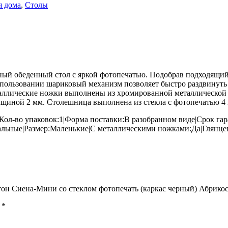
я дома
,
Столы
й обеденный стол с яркой фотопечатью. Подобрав подходящий д
льзовании шариковый механизм позволяет быстро раздвинуть ст
таллические ножки выполнены из хромированной металлической
щиной 2 мм. Столешница выполнена из стекла с фотопечатью 4 
Кол-во упаковок:1|Форма поставки:В разобранном виде|Срок га
льные|Размер:Маленькие|С металлическими ножками:Да|Глянце
тон Сиена-Мини со стеклом фотопечать (каркас черный) Абрикос
ы
*