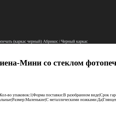
ечать (каркас черный) Абрикос / Черный каркас
ена-Мини со стеклом фотопеч
Кол-во упаковок:1|Форма поставки:В разобранном виде|Срок га
льные|Размер:Маленькие|С металлическими ножками:Да|Глянце