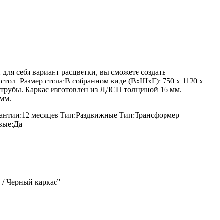
ля себя вариант расцветки, вы сможете создать
ол. Размер стола:В собранном виде (ВхШхГ): 750 х 1120 х
 трубы. Каркас изготовлен из ЛДСП толщиной 16 мм.
мм.
рантии:12 месяцев|Тип:Раздвижные|Тип:Трансформер|
вые:Да
 / Черный каркас”