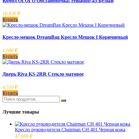
Комод ОГОГО Обстановочка! reinadub-a3 Белый
18.830
₽
Купить
Кресло-мешок DreamBag Кресло Мешок I Коричневый
1.600
₽
Купить
Дверь Riva KS-2RR Стекло матовое
4.510
₽
Купить
Лучшие товары
Кресло руководителя Chairman CH 401 Черная кожа
47.880
₽