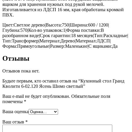
ящиком для хранения нужных под рукой мелочей.
Изготавливается из ЛДСП 16 мм, края обработаны кромкой
ПВХ.
Цвет:Светлое дерево|Высота:750|Ширина:600 / 1200|
Глубина:570|Кол-во упаковок:1|Форма поставки:В
разобранном виде|Срок гарантии:18 месяцев|Тип:Раскладные|
Тип:Трансформер|Материал:Дерево|Материал:ЛДСП|
Форма:Прямоугольные|Размер:Маленькие|С ящиками:Да
Отзывы
Отзывов пока нет.
Будьте первым, кто оставил отзыв на “Кухонный стол Гранд
Кволити 6-02.120 Ясень Шимо светлый”
Ваш e-mail не будет опубликован.
Обязательные поля
помечены
*
Ваша оценка
Ваш отзыв
*