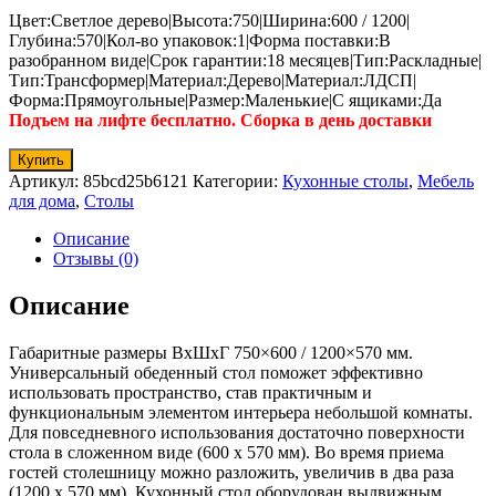
Цвет:Светлое дерево|Высота:750|Ширина:600 / 1200|
Глубина:570|Кол-во упаковок:1|Форма поставки:В
разобранном виде|Срок гарантии:18 месяцев|Тип:Раскладные|
Тип:Трансформер|Материал:Дерево|Материал:ЛДСП|
Форма:Прямоугольные|Размер:Маленькие|С ящиками:Да
Подъем на лифте бесплатно. Сборка в день доставки
Купить
Артикул:
85bcd25b6121
Категории:
Кухонные столы
,
Мебель
для дома
,
Столы
Описание
Отзывы (0)
Описание
Габаритные размеры ВхШхГ 750×600 / 1200×570 мм.
Универсальный обеденный стол поможет эффективно
использовать пространство, став практичным и
функциональным элементом интерьера небольшой комнаты.
Для повседневного использования достаточно поверхности
стола в сложенном виде (600 х 570 мм). Во время приема
гостей столешницу можно разложить, увеличив в два раза
(1200 х 570 мм). Кухонный стол оборудован выдвижным