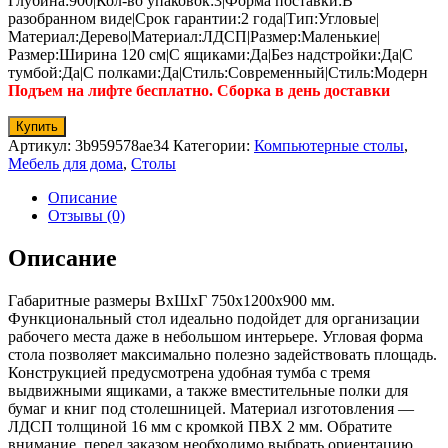
Глубина:900|Кол-во упаковок:3|Форма поставки:В
разобранном виде|Срок гарантии:2 года|Тип:Угловые|
Материал:Дерево|Материал:ЛДСП|Размер:Маленькие|
Размер:Ширина 120 см|С ящиками:Да|Без надстройки:Да|С
тумбой:Да|С полками:Да|Стиль:Современный|Стиль:Модерн
Подъем на лифте бесплатно. Сборка в день доставки
Купить
Артикул:
3b959578ae34
Категории:
Компьютерные столы
,
Мебель для дома
,
Столы
Описание
Отзывы (0)
Описание
Габаритные размеры ВхШхГ 750x1200x900 мм.
Функциональный стол идеально подойдет для организации
рабочего места даже в небольшом интерьере. Угловая форма
стола позволяет максимально полезно задействовать площадь.
Конструкцией предусмотрена удобная тумба с тремя
выдвижными ящиками, а также вместительные полки для
бумаг и книг под столешницей. Материал изготовления —
ЛДСП толщиной 16 мм с кромкой ПВХ 2 мм. Обратите
внимание, перед заказом необходимо выбрать ориентацию