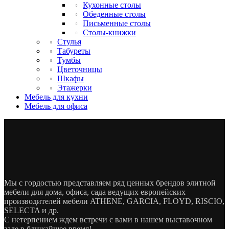
Кухонные столы
Обеденные столы
Письменные столы
Столы-книжки
Стулья
Табуреты
Тумбы
Цветочницы
Шкафы
Этажерки
Мебель для кухни
Мебель для офиса
Мы с гордостью представляем ряд ценных брендов элитной
мебели для дома, офиса, сада ведущих европейских
производителей мебели ATHENE, GARCIA, FLOYD, RISCIO,
SELECTA и др.
С нетерпением ждем встречи с вами в нашем выставочном
зале в ближайшее время!