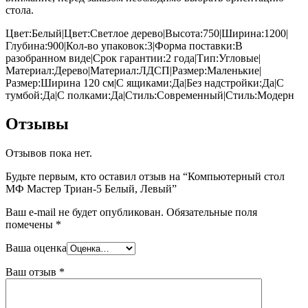
стола.
Цвет:Белый|Цвет:Светлое дерево|Высота:750|Ширина:1200|
Глубина:900|Кол-во упаковок:3|Форма поставки:В
разобранном виде|Срок гарантии:2 года|Тип:Угловые|
Материал:Дерево|Материал:ЛДСП|Размер:Маленькие|
Размер:Ширина 120 см|С ящиками:Да|Без надстройки:Да|С
тумбой:Да|С полками:Да|Стиль:Современный|Стиль:Модерн
Отзывы
Отзывов пока нет.
Будьте первым, кто оставил отзыв на “Компьютерный стол
МФ Мастер Триан-5 Белый, Левый”
Ваш e-mail не будет опубликован.
Обязательные поля
помечены
*
Ваша оценка
Ваш отзыв
*