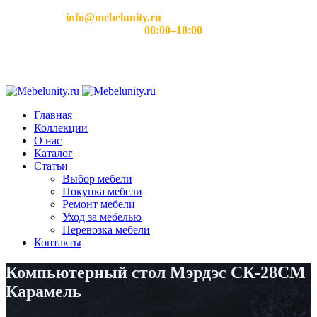
Email:
info@mebelunity.ru
Время работы: Пн–Сб
08:00–18:00
Главная
Коллекции
О нас
Каталог
Статьи
Выбор мебели
Покупка мебели
Ремонт мебели
Уход за мебелью
Перевозка мебели
Контакты
Компьютерный стол Мэрдэс СК-28СМ
Карамель