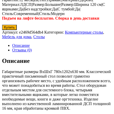
Материал:ЛДСП|Размер:Большие|Размер:Ширина 120 см|С
ящиками:Да|Без надстройки:Да|С тумбой:Да|
Стиль:Современный|Стиль:Модерн
Подъем на лифте бесплатно. Сборка в день доставки
Купить
Артикул:
e2469d564db4
Категории:
Компьютерные столы
,
Мебель для дома
,
Столы
Описание
Отзывы (0)
Описание
Габаритные размеры ВхШхГ 780x1202x630 мм. Классический
практичный письменный стол позволит грамотно
организовать рабочее место, с удобным расположением всего,
что может понадобиться во время работы. Стол оборудован
отдельным местом для системного блока, четырьмя
вместительными ящиками, в которые легко поместятся
необходимые вещи, книги и даже оргтехника. Изделие
выполнено из качественной ламинированной ДСП толщиной
16 мм, края обработаны кромкой ПВХ.