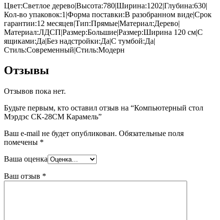
Цвет:Светлое дерево|Высота:780|Ширина:1202|Глубина:630|
Кол-во упаковок:1|Форма поставки:В разобранном виде|Срок
гарантии:12 месяцев|Тип:Прямые|Материал:Дерево|
Материал:ЛДСП|Размер:Большие|Размер:Ширина 120 см|С
ящиками:Да|Без надстройки:Да|С тумбой:Да|
Стиль:Современный|Стиль:Модерн
Отзывы
Отзывов пока нет.
Будьте первым, кто оставил отзыв на “Компьютерный стол
Мэрдэс СК-28СМ Карамель”
Ваш e-mail не будет опубликован.
Обязательные поля
помечены
*
Ваша оценка
Ваш отзыв
*