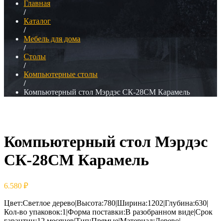
Главная
/
Каталог
/
Мебель для дома
/
Столы
/
Компьютерные столы
/
Компьютерный стол Мэрдэс СК-28СМ Карамель
Компьютерный стол Мэрдэс
СК-28СМ Карамель
6.580
₽
Цвет:Светлое дерево|Высота:780|Ширина:1202|Глубина:630|
Кол-во упаковок:1|Форма поставки:В разобранном виде|Срок
гарантии:12 месяцев|Тип:Прямые|Материал:Дерево|