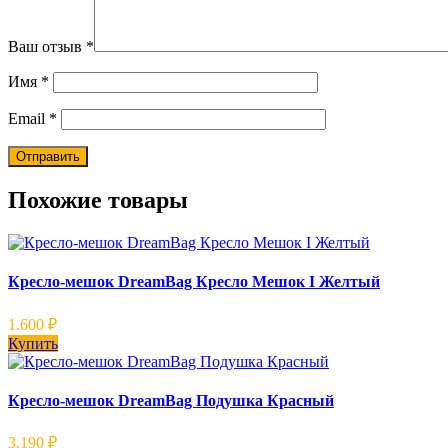
Ваш отзыв
*
Имя
*
Email
*
Похожие товары
Кресло-мешок DreamBag Кресло Мешок I Желтый
1.600
₽
Купить
Кресло-мешок DreamBag Подушка Красный
3.190
₽