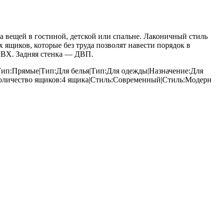
вещей в гостиной, детской или спальне. Лаконичный стиль
ящиков, которые без труда позволят навести порядок в
ПВХ. Задняя стенка — ДВП.
|Тип:Прямые|Тип:Для белья|Тип:Для одежды|Назначение:Для
Количество ящиков:4 ящика|Стиль:Современный|Стиль:Модерн