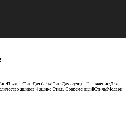
е
|Тип:Прямые|Тип:Для белья|Тип:Для одежды|Назначение:Для
Количество ящиков:4 ящика|Стиль:Современный|Стиль:Модерн