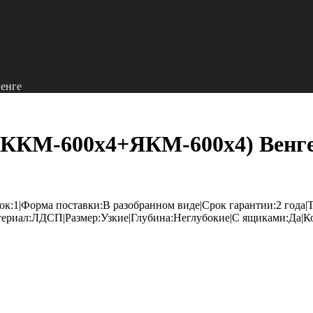
енге
(ККМ-600х4+ЯКМ-600х4) Венг
ок:1|Форма поставки:В разобранном виде|Срок гарантии:2 года
териал:ЛДСП|Размер:Узкие|Глубина:Неглубокие|С ящиками:Да|