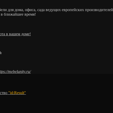
ебели для дома, офиса, сада ведущих европейских производит
 в ближайшее время!
ота в вашем доме!
ь
ttps://mebelunity.ru/
тство
"id:Result"