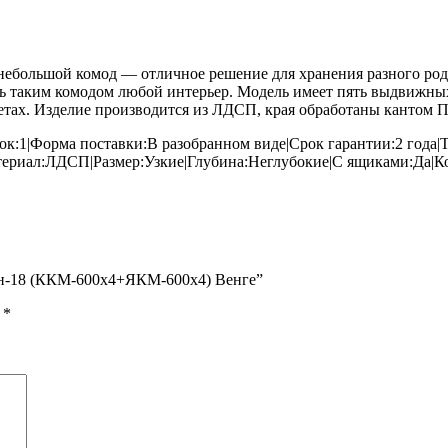
большой комод — отличное решение для хранения разного рода 
ь таким комодом любой интерьер. Модель имеет пять выдвижных 
етах. Изделие производится из ЛДСП, края обработаны кантом 
ок:1|Форма поставки:В разобранном виде|Срок гарантии:2 года
териал:ЛДСП|Размер:Узкие|Глубина:Неглубокие|С ящиками:Да|
ан-18 (ККМ-600х4+ЯКМ-600х4) Венге”
ы
*