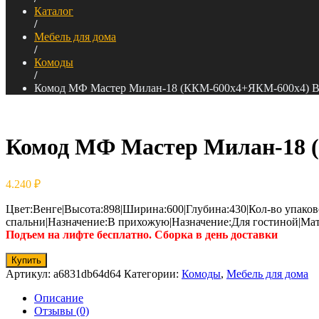
Каталог
/
Мебель для дома
/
Комоды
/
Комод МФ Мастер Милан-18 (ККМ-600х4+ЯКМ-600х4) В
Комод МФ Мастер Милан-18 
4.240
₽
Цвет:Венге|Высота:898|Ширина:600|Глубина:430|Кол-во упаков
спальни|Назначение:В прихожую|Назначение:Для гостиной|Ма
Подъем на лифте бесплатно. Сборка в день доставки
Купить
Артикул:
a6831db64d64
Категории:
Комоды
,
Мебель для дома
Описание
Отзывы (0)