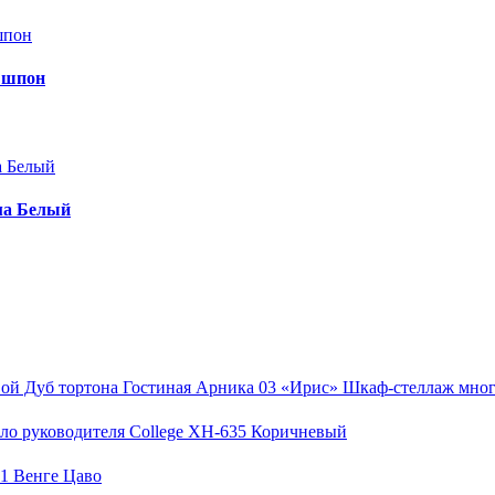
 шпон
ма Белый
Гостиная Арника 03 «Ирис» Шкаф-стеллаж мног
ло руководителя College XH-635 Коричневый
.1 Венге Цаво