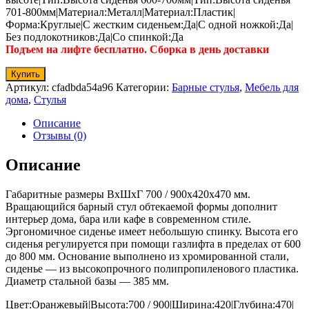
701-800мм|Материал:Металл|Материал:Пластик|
Форма:Круглые|С жестким сиденьем:Да|С одной ножкой:Да|
Без подлокотников:Да|Со спинкой:Да
Подъем на лифте бесплатно. Сборка в день доставки
Купить
Артикул:
cfadbda54a96
Категории:
Барные стулья
,
Мебель для
дома
,
Стулья
Описание
Отзывы (0)
Описание
Габаритные размеры ВхШхГ 700 / 900x420x470 мм.
Вращающийся барный стул обтекаемой формы дополнит
интерьер дома, бара или кафе в современном стиле.
Эргономичное сиденье имеет небольшую спинку. Высота его
сиденья регулируется при помощи газлифта в пределах от 600
до 800 мм. Основание выполнено из хромированной стали,
сиденье — из высокопрочного полипропиленового пластика.
Диаметр стальной базы — 385 мм.
Цвет:Оранжевый|Высота:700 / 900|Ширина:420|Глубина:470|