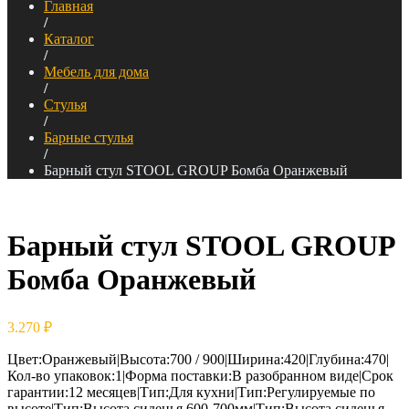
Главная
/
Каталог
/
Мебель для дома
/
Стулья
/
Барные стулья
/
Барный стул STOOL GROUP Бомба Оранжевый
Барный стул STOOL GROUP
Бомба Оранжевый
3.270
₽
Цвет:Оранжевый|Высота:700 / 900|Ширина:420|Глубина:470|
Кол-во упаковок:1|Форма поставки:В разобранном виде|Срок
гарантии:12 месяцев|Тип:Для кухни|Тип:Регулируемые по
высоте|Тип:Высота сиденья 600-700мм|Тип:Высота сиденья