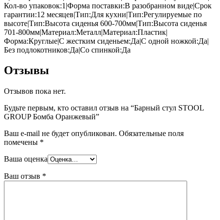
Кол-во упаковок:1|Форма поставки:В разобранном виде|Срок
гарантии:12 месяцев|Тип:Для кухни|Тип:Регулируемые по
высоте|Тип:Высота сиденья 600-700мм|Тип:Высота сиденья
701-800мм|Материал:Металл|Материал:Пластик|
Форма:Круглые|С жестким сиденьем:Да|С одной ножкой:Да|
Без подлокотников:Да|Со спинкой:Да
Отзывы
Отзывов пока нет.
Будьте первым, кто оставил отзыв на “Барный стул STOOL
GROUP Бомба Оранжевый”
Ваш e-mail не будет опубликован.
Обязательные поля
помечены
*
Ваша оценка
Ваш отзыв
*