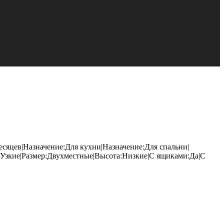
есяцев|Назначение:Для кухни|Назначение:Для спальни|
:Узкие|Размер:Двухместные|Высота:Низкие|С ящиками:Да|С