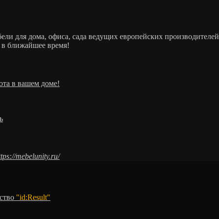
ебели для дома, офиса, сада ведущих европейских производит
 в ближайшее время!
ота в вашем доме!
ь
ttps://mebelunity.ru/
тство
"id:Result"