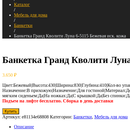
Каталог
/
Мебель для дома
/
Банкетки
/
Банкетка Гранд Кволити Луна 6-5115 Бежевая иск. кожа
Банкетка Гранд Кволити Луна
3.650
₽
Цвет:Бежевый|Высота:430|Ширина:830|Глубина:410|Кол-во упак
Назначение:В прихожую|Назначение:Для гостиной|Материал:Д
мягким сиденьем:Да|На ножках:Да|С крышкой:Да|Без спинки:
Подъем на лифте бесплатно. Сборка в день доставки
Купить
Артикул:
e81134e68808
Категории:
Банкетки
,
Мебель для дома
Описание