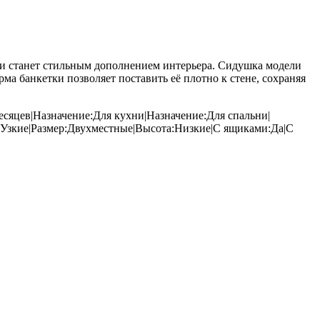
жи станет стильным дополнением интерьера. Сидушка модели
ма банкетки позволяет поставить её плотно к стене, сохраняя
есяцев|Назначение:Для кухни|Назначение:Для спальни|
:Узкие|Размер:Двухместные|Высота:Низкие|С ящиками:Да|С