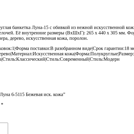
глая банкетка Луна-15 с обивкой из нежной искусственной ко
лочей. Её внутренние размеры (ВхШхГ): 265 х 440 х 305 мм. Фор
ра, дерево, искусственная кожа, поролон.
овок:1|Форма поставки:В разобранном виде|Срок гарантии:18 м
ерево|Материал:Искусственная кожа|Форма:Полукруглые|Размер
Да|Стиль:Классический|Стиль:Современный|Стиль:Модерн
Луна 6-5115 Бежевая иск. кожа”
ы
*