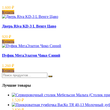
1.600
₽
Купить
Дверь Riva KD-3 L Венге Цаво
920
₽
Купить
Пуфик МегаЭлатон Чико Синий
1.260
₽
Купить
Лучшие товары
1.520
₽
2.820
₽