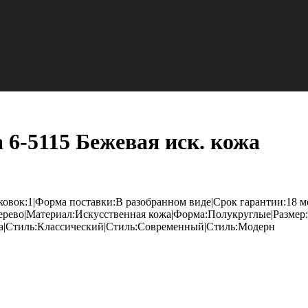
 6-5115 Бежевая иск. кожа
овок:1|Форма поставки:В разобранном виде|Срок гарантии:18 м
ерево|Материал:Искусственная кожа|Форма:Полукруглые|Размер
Да|Стиль:Классический|Стиль:Современный|Стиль:Модерн