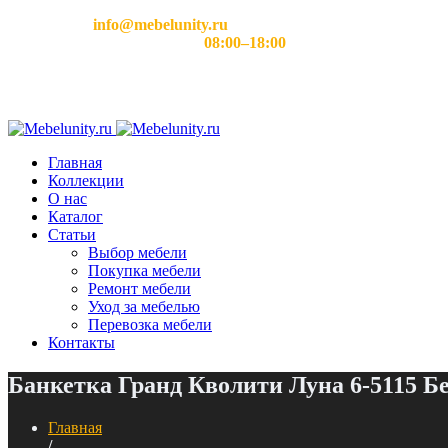
Email:
info@mebelunity.ru
Время работы: Пн–Сб
08:00–18:00
Главная
Коллекции
О нас
Каталог
Статьи
Выбор мебели
Покупка мебели
Ремонт мебели
Уход за мебелью
Перевозка мебели
Контакты
Банкетка Гранд Кволити Луна 6-5115 Б
Главная
/