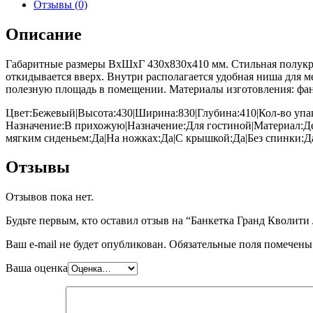
Отзывы (0)
Описание
Габаритные размеры ВхШхГ 430x830x410 мм. Стильная полукру
откидывается вверх. Внутри располагается удобная ниша для ме
полезную площадь в помещении. Материалы изготовления: фане
Цвет:Бежевый|Высота:430|Ширина:830|Глубина:410|Кол-во упак
Назначение:В прихожую|Назначение:Для гостиной|Материал:Д
мягким сиденьем:Да|На ножках:Да|С крышкой:Да|Без спинки:
Отзывы
Отзывов пока нет.
Будьте первым, кто оставил отзыв на “Банкетка Гранд Кволити 
Ваш e-mail не будет опубликован.
Обязательные поля помечен
Ваша оценка