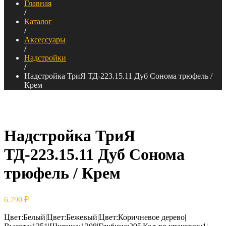
Главная
/
Каталог
/
Аксессуары
/
Надстройки
/
Надстройка ТриЯ ТД-223.15.11 Дуб Сонома трюфель /
Крем
Надстройка ТриЯ
ТД-223.15.11 Дуб Сонома
трюфель / Крем
6.790
₽
Цвет:Белый|Цвет:Бежевый|Цвет:Коричневое дерево|