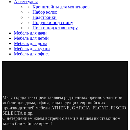
Аксессуары
Кронштейны для мониторов
Набор колес
Надстройки
Подушки под спину
Полки под клавиатуру
Мебель для дачи
Мебель для детей
Мебель для дома
Мебель для кухни
Мебель для офиса
Мы с гордостью представляем ряд ценных брендов элитной
мебели для дома, офиса, сада ведущих европейских
производителей мебели ATHENE, GARCIA, FLOYD, RISCIO,
SELECTA и др.
С нетерпением ждем встречи с вами в нашем выставочном
зале в ближайшее время!