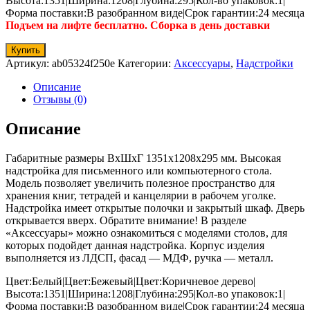
Высота:1351|Ширина:1208|Глубина:295|Кол-во упаковок:1|
Форма поставки:В разобранном виде|Срок гарантии:24 месяца
Подъем на лифте бесплатно. Сборка в день доставки
Купить
Артикул:
ab05324f250e
Категории:
Аксессуары
,
Надстройки
Описание
Отзывы (0)
Описание
Габаритные размеры ВхШхГ 1351x1208x295 мм. Высокая
надстройка для письменного или компьютерного стола.
Модель позволяет увеличить полезное пространство для
хранения книг, тетрадей и канцелярии в рабочем уголке.
Надстройка имеет открытые полочки и закрытый шкаф. Дверь
открывается вверх. Обратите внимание! В разделе
«Аксессуары» можно ознакомиться с моделями столов, для
которых подойдет данная надстройка. Корпус изделия
выполняется из ЛДСП, фасад — МДФ, ручка — металл.
Цвет:Белый|Цвет:Бежевый|Цвет:Коричневое дерево|
Высота:1351|Ширина:1208|Глубина:295|Кол-во упаковок:1|
Форма поставки:В разобранном виде|Срок гарантии:24 месяца