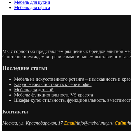
Мебель для кухни
Мебель для офиса
Мы с гордостью представляем ряд ценных брендов элитной м
С нетерпением ждем встречи с вами в нашем выставочном зале
Последние статьи
Мебель из искусственного ротанга – изысканность и крас
Какую мебель поставить к себе в офис
Мебель для детской
Мебель: функциональность VS красота
Шкафы-купе: стильность, функциональность, вместимост
Контакты
Москва, ул. Краснодарская, 17
Email:
info@mebelunity.ru
Сайт:
h