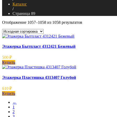
Каталог
/
Страница 89
Отображение 1057–1058 из 1058 результатов
Этажерка Бытпласт 4312421 Бежевый
500
₽
Купить
Этажерка Пластишка 4313407 Голубой
610
₽
Купить
←
1
2
3