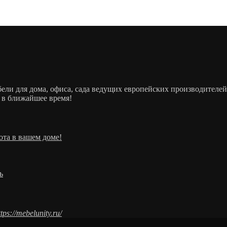
ебели для дома, офиса, сада ведущих европейских производит
 в ближайшее время!
ота в вашем доме!
ь
ttps://mebelunity.ru/