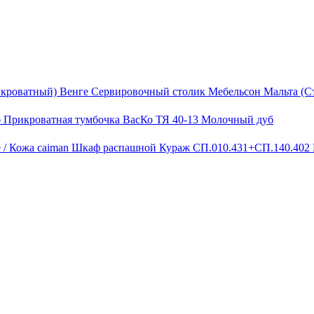
Сервировочный столик Мебельсон Мальта (С
Прикроватная тумбочка ВасКо ТЯ 40-13 Молочный дуб
Шкаф распашной Кураж СП.010.431+СП.140.402 В