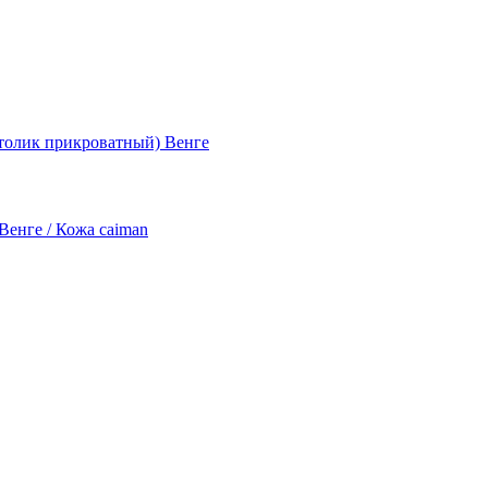
толик прикроватный) Венге
енге / Кожа caiman