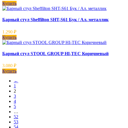
Купить
Барный стул Sheffilton SHT-S61 Бук / Ал. металлик
1.290
₽
Купить
Барный стул STOOL GROUP HI-TEC Коричневый
3.080
₽
Купить
←
1
2
3
4
5
…
52
53
54