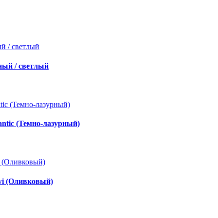
ный / светлый
ntic (Темно-лазурный)
wi (Оливковый)