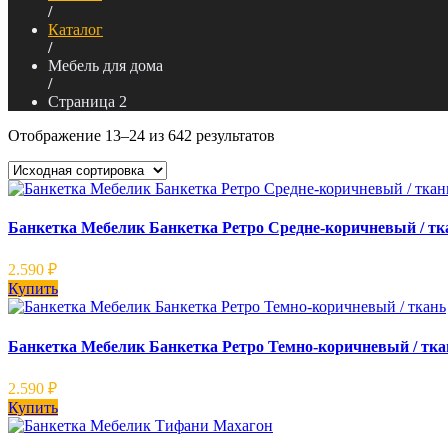
/
Каталог
/
Мебель для дома
/
Страница 2
Отображение 13–24 из 642 результатов
Банкетка Мебелик Банкетка Ретро Средне-коричневый / тк
2.590
₽
Купить
Банкетка Мебелик Банкетка Ретро Темно-коричневый / тка
2.590
₽
Купить