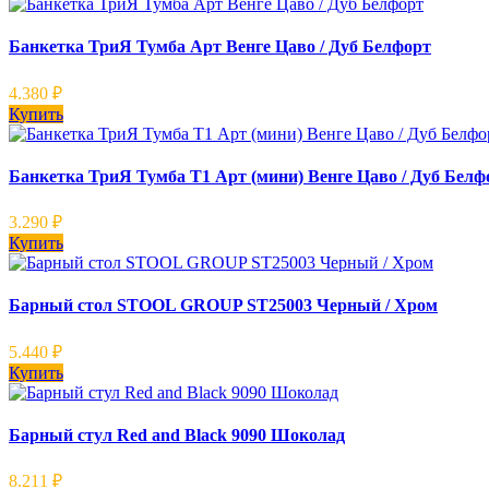
Банкетка ТриЯ Тумба Арт Венге Цаво / Дуб Белфорт
4.380
₽
Купить
Банкетка ТриЯ Тумба Т1 Арт (мини) Венге Цаво / Дуб Белф
3.290
₽
Купить
Барный стол STOOL GROUP ST25003 Черный / Хром
5.440
₽
Купить
Барный стул Red and Black 9090 Шоколад
8.211
₽