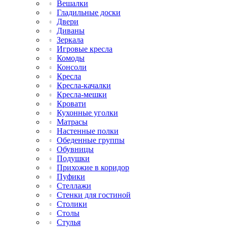
Вешалки
Гладильные доски
Двери
Диваны
Зеркала
Игровые кресла
Комоды
Консоли
Кресла
Кресла-качалки
Кресла-мешки
Кровати
Кухонные уголки
Матрасы
Настенные полки
Обеденные группы
Обувницы
Подушки
Прихожие в коридор
Пуфики
Стеллажи
Стенки для гостиной
Столики
Столы
Стулья