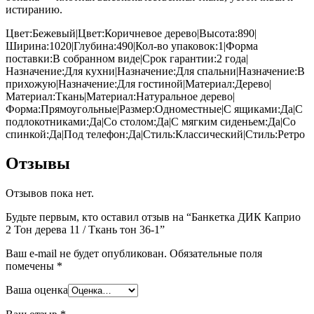
истиранию.
Цвет:Бежевый|Цвет:Коричневое дерево|Высота:890|
Ширина:1020|Глубина:490|Кол-во упаковок:1|Форма
поставки:В собранном виде|Срок гарантии:2 года|
Назначение:Для кухни|Назначение:Для спальни|Назначение:В
прихожую|Назначение:Для гостиной|Материал:Дерево|
Материал:Ткань|Материал:Натуральное дерево|
Форма:Прямоугольные|Размер:Одноместные|С ящиками:Да|С
подлокотниками:Да|Со столом:Да|С мягким сиденьем:Да|Со
спинкой:Да|Под телефон:Да|Стиль:Классический|Стиль:Ретро
Отзывы
Отзывов пока нет.
Будьте первым, кто оставил отзыв на “Банкетка ДИК Каприо
2 Тон дерева 11 / Ткань тон 36-1”
Ваш e-mail не будет опубликован.
Обязательные поля
помечены
*
Ваша оценка