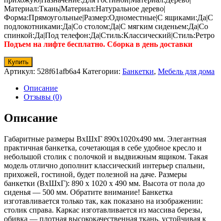
Материал:Ткань|Материал:Натуральное дерево|
Форма:Прямоугольные|Размер:Одноместные|С ящиками:Да|С
подлокотниками:Да|Со столом:Да|С мягким сиденьем:Да|Со
спинкой:Да|Под телефон:Да|Стиль:Классический|Стиль:Ретро
Подъем на лифте бесплатно. Сборка в день доставки
Купить
Артикул:
528f61afb6a4
Категории:
Банкетки
,
Мебель для дома
Описание
Отзывы (0)
Описание
Габаритные размеры ВхШхГ 890x1020x490 мм. Элегантная
практичная банкетка, сочетающая в себе удобное кресло и
небольшой столик с полочкой и выдвижным ящиком. Такая
модель отлично дополнит классический интерьер спальни,
прихожей, гостиной, будет полезной на даче. Размеры
банкетки (ВхШхГ): 890 х 1020 х 490 мм. Высота от пола до
сиденья — 500 мм. Обратите внимание! Банкетка
изготавливается только так, как показано на изображении:
столик справа. Каркас изготавливается из массива березы,
обивка — плотная высококачественная ткань, устойчивая к